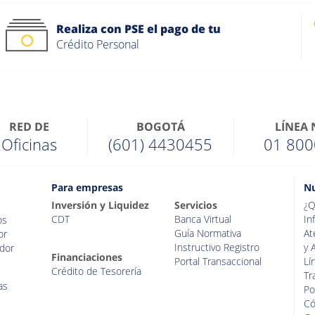
Realiza con PSE el pago de tu
Crédito Personal
RED DE
BOGOTÁ
LÍNEA
Oficinas
(601) 4430455
01 800
Para empresas
Nu
Inversión y Liquidez
Servicios
¿Q
CDT
Banca Virtual
In
os
Guía Normativa
At
or
Instructivo Registro
y 
dor
Financiaciones
Portal Transaccional
Lí
Crédito de Tesorería
Tr
as
Po
Có