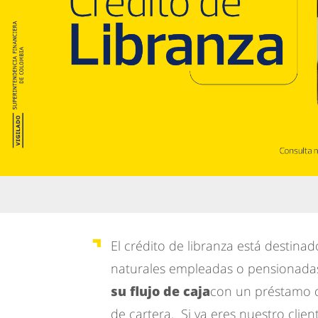
El crédito de libranza está destina
naturales empleadas o pensionada
su flujo de caja
con un préstamo d
de cartera. Si ya eres nuestro clie