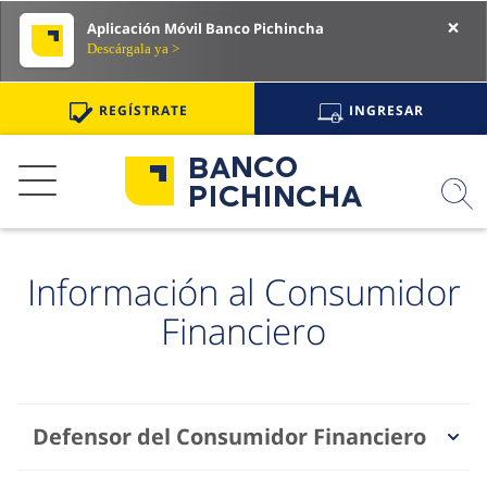
×
Aplicación Móvil Banco Pichincha
Descárgala ya >
REGÍSTRATE
INGRESAR
PERSONAS
EMPRESAS
INICIO
AHORROS E INVERSIÓN
Información al Consumidor
PRÉSTAMOS
Financiero
SERVICIOS Y CANALES
SEGUROS
Defensor del Consumidor Financiero