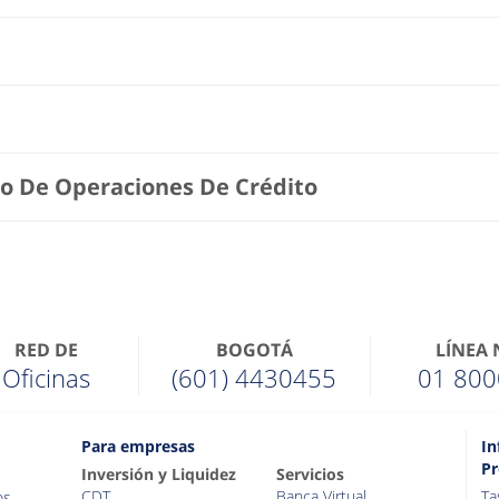
io De Operaciones De Crédito
RED DE
BOGOTÁ
LÍNEA
Oficinas
(601) 4430455
01 800
Para empresas
In
Pr
Inversión y Liquidez
Servicios
CDT
Banca Virtual
Ta
os