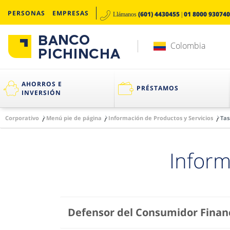
PERSONAS
EMPRESAS
(601) 4430455
01 8000 930740
Llámanos
|
Colombia
AHORROS E
PRÉSTAMOS
INVERSIÓN
Corporativo
Menú pie de página
Información de Productos y Servicios
Tas
Inform
Defensor del Consumidor Finan