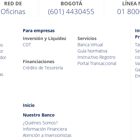
RED DE
BOGOTÁ
LÍNEA
Oficinas
(601) 4430455
01 800
Para empresas
In
Pr
Inversión y Liquidez
Servicios
CDT
Banca Virtual
Ta
os
Guía Normativa
Se
or
Instructivo Registro
co
dor
Financiaciones
Portal Transaccional
Va
Crédito de Tesorería
Ga
as
Em
Inicio
Nuestro Banco
¿Quiénes Somos?
Información Financiera
Atención a Inversionistas