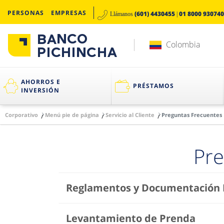
PERSONAS
EMPRESAS
(601) 4430455
01 8000 930740
Llámanos
|
Colombia
AHORROS E
PRÉSTAMOS
INVERSIÓN
Corporativo
Menú pie de página
Servicio al Cliente
Preguntas Frecuentes
Pre
Reglamentos y Documentación 
Levantamiento de Prenda